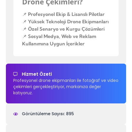
Drone Çekimleri?
📌
Profesyonel Ekip & Lisanslı Pilotlar
📌
Yüksek Teknoloji Drone Ekipmanları
📌
Özel Senaryo ve Kurgu Çözümleri
📌
Sosyal Medya, Web ve Reklam
Kullanımına Uygun İçerikler
Hizmet Özeti
Profesyonel drone ekipmanları ile fotoğraf ve video
çekimleri gerçekleştiriyor, markanıza değer
katıyoruz.
Görüntüleme Sayısı: 895