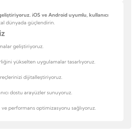
liştiriyoruz.
iOS ve Android uyumlu, kullanıcı
ital dünyada güçlendirin.
iz
lar geliştiriyoruz.
rliğini yükselten uygulamalar tasarlıyoruz.
çlerinizi dijitalleştiriyoruz.
anıcı dostu arayüzler sunuyoruz.
i ve performans optimizasyonu sağlıyoruz.