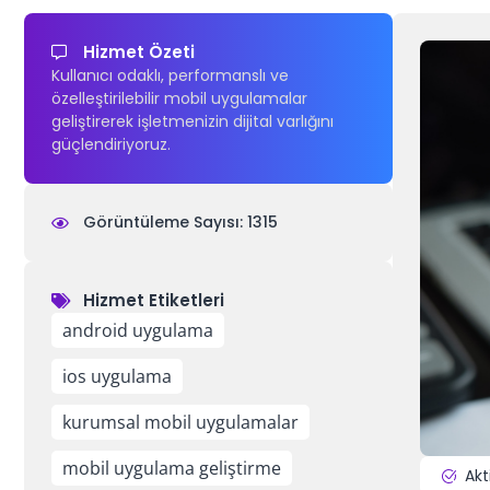
Hizmet Özeti
Kullanıcı odaklı, performanslı ve
özelleştirilebilir mobil uygulamalar
geliştirerek işletmenizin dijital varlığını
güçlendiriyoruz.
Görüntüleme Sayısı: 1315
Hizmet Etiketleri
,
,
,
android uygulama
ios uygulama
kurumsal mobil uygulamalar
mobil uygulama geliştirme
Akt