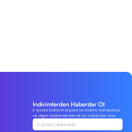
İndirimlerden Haberdar Ol
E-posta bültenin kaydol ve indirim, kampanya
ve diğer bildirimlerden ilk siz haberdar olun.