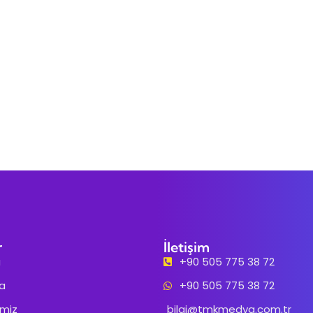
r
İletişim
a
+90 505 775 38 72
a
+90 505 775 38 72
imiz
bilgi@tmkmedya.com.tr