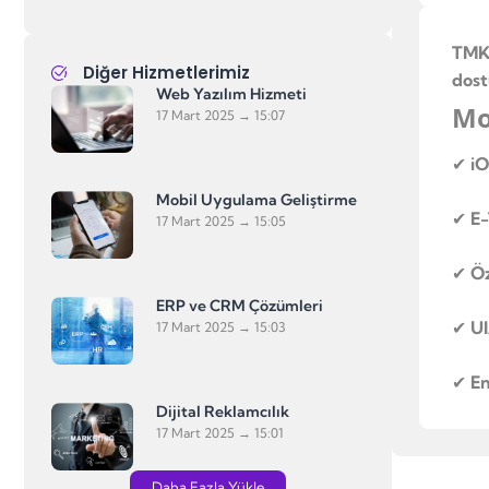
TMK 
Diğer Hizmetlerimiz
dost
Web Yazılım Hizmeti
Mo
17 Mart 2025
15:07
✔
iO
Mobil Uygulama Geliştirme
✔
E-
17 Mart 2025
15:05
✔
Öz
ERP ve CRM Çözümleri
✔
UI
17 Mart 2025
15:03
✔
En
Dijital Reklamcılık
17 Mart 2025
15:01
Daha Fazla Yükle