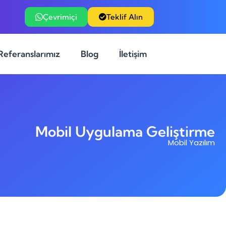
Çevrimiçi
Teklif Alın
Referanslarımız
Blog
İletişim
Mobil Uygulama Geliştirme
Mobil Yazılım