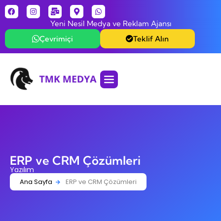
Yeni Nesil Medya ve Reklam Ajansı
Çevrimiçi
Teklif Alın
ERP ve CRM Çözümleri
Yazılım
Ana Sayfa
ERP ve CRM Çözümleri