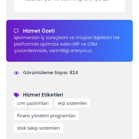
Hizmet Özeti
İşletmenizin iç süreçlerini ve müşteri ilişkilerini tek
platformda optimize eden ERP ve CRM
çözümlerimizle, verimliliği artırıyoruz.
Görüntüleme Sayısı: 824
Hizmet Etiketleri
,
,
,
crm yazılımları
erp sistemleri
finans yönetim programları
stok takip sistemleri